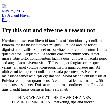
May 25, 2015
By
Abigail Flavell
Blog
Try this out and give me a reason not
Nterdum consectetur libero id faucibus nisl tincidunt eget nullam.
Pharetra massa massa ultricies mi quis. Gravida arcu ac tortor
dignissim convallis. Sit amet massa vitae tortor condimentum lacinia
quis vel eros. Aliquam nulla facilisi cras fermentum odio. Amet
massa vitae tortor condimentum lacinia quis. Ultrices in iaculis nunc
sed augue lacus viverra vitae. Tellus integer feugiat scelerisque
varius. Sit amet volutpat consequat mauris nunc congue nisi. At
ultrices mi te imperdiet nulla malesuada pellentesque. Netus et
malesuada fames ac turpis egestas sed. Morbi blandit cursus risus at.
Pulvinar etiam non quam lacus. A erat nam at lectus urna duis. Sit
amet cursus sit amet. Duis at tellus at urna condimentum. Gravida
quis blandit turpis cursus in hac, a sit amet.
“I THINK WE ARE AT THE DAWN OF A NEW
ERA IN COMMERCIAL marketing, tips and tricks”