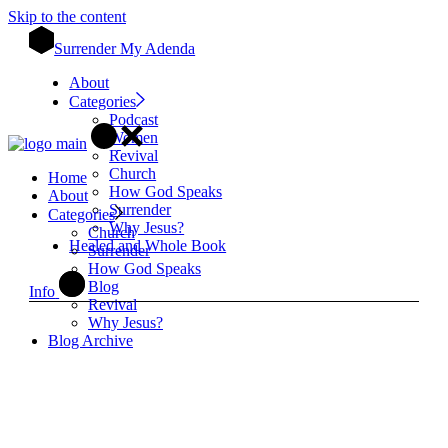
Skip to the content
Surrender My Adenda
About
Categories
Podcast
Women
Revival
Church
Home
How God Speaks
About
Surrender
Categories
Why Jesus?
Church
Healed and Whole Book
Surrender
How God Speaks
Blog
Info
Revival
Why Jesus?
Blog Archive