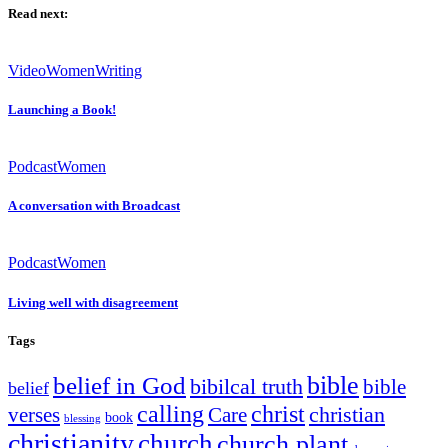
Read next:
Video
Women
Writing
Launching a Book!
Podcast
Women
A conversation with Broadcast
Podcast
Women
Living well with disagreement
Tags
bible
belief in God
bibilcal truth
bible
belief
calling
christ
christian
verses
Care
book
blessing
christianity
church
church plant