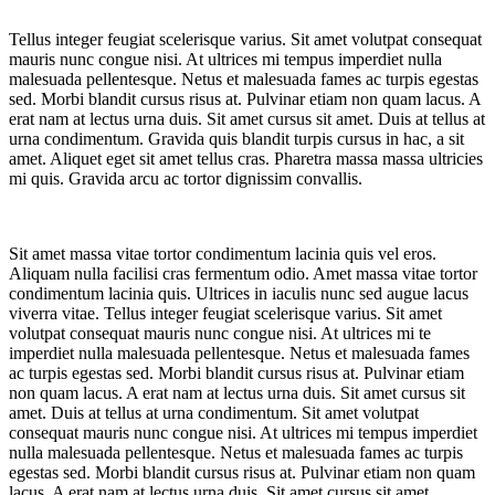
Tellus integer feugiat scelerisque varius. Sit amet volutpat consequat
mauris nunc congue nisi. At ultrices mi tempus imperdiet nulla
malesuada pellentesque. Netus et malesuada fames ac turpis egestas
sed. Morbi blandit cursus risus at. Pulvinar etiam non quam lacus. A
erat nam at lectus urna duis. Sit amet cursus sit amet. Duis at tellus at
urna condimentum. Gravida quis blandit turpis cursus in hac, a sit
amet. Aliquet eget sit amet tellus cras. Pharetra massa massa ultricies
mi quis. Gravida arcu ac tortor dignissim convallis.
Sit amet massa vitae tortor condimentum lacinia quis vel eros.
Aliquam nulla facilisi cras fermentum odio. Amet massa vitae tortor
condimentum lacinia quis. Ultrices in iaculis nunc sed augue lacus
viverra vitae. Tellus integer feugiat scelerisque varius. Sit amet
volutpat consequat mauris nunc congue nisi. At ultrices mi te
imperdiet nulla malesuada pellentesque. Netus et malesuada fames
ac turpis egestas sed. Morbi blandit cursus risus at. Pulvinar etiam
non quam lacus. A erat nam at lectus urna duis. Sit amet cursus sit
amet. Duis at tellus at urna condimentum. Sit amet volutpat
consequat mauris nunc congue nisi. At ultrices mi tempus imperdiet
nulla malesuada pellentesque. Netus et malesuada fames ac turpis
egestas sed. Morbi blandit cursus risus at. Pulvinar etiam non quam
lacus. A erat nam at lectus urna duis. Sit amet cursus sit amet.