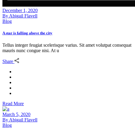
December 1, 2020
By
Abigail Flavell
Blog
A star is falling above the city
Tellus integer feugiat scelerisque varius. Sit amet volutpat consequat
mauris nunc congue nisi. At u
Share
Read More
March 5, 2020
By
Abigail Flavell
Blog