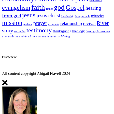
depression
faith
god
Gospel
evangelism
hearing
father
jesus
jesus christ
from god
miracles
Leadership
love
miracle
mission
prayer
River
relationship
revival
podcast
prophetic
testimony
story
thanksgiving
theology
surrender
theology for women
trust
truth
unconditional love
women in ministry
Writing
Elsewhere
All content copyright Abigail Flavell 2024