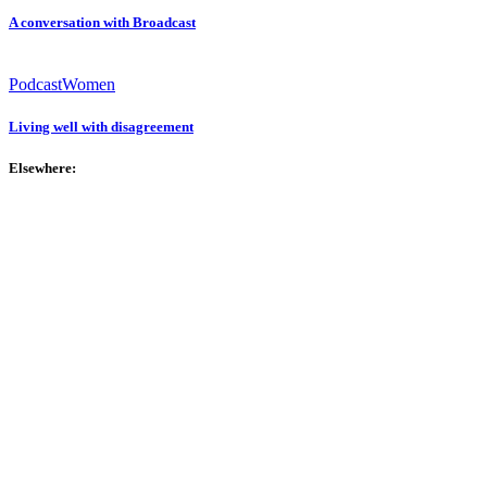
A conversation with Broadcast
Podcast
Women
Living well with disagreement
Elsewhere: