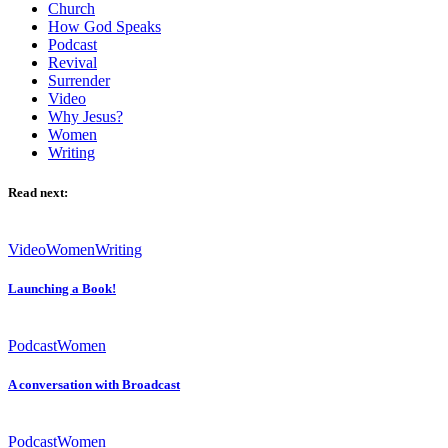
Church
How God Speaks
Podcast
Revival
Surrender
Video
Why Jesus?
Women
Writing
Read next:
Video
Women
Writing
Launching a Book!
Podcast
Women
A conversation with Broadcast
Podcast
Women