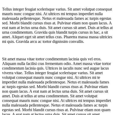
Tellus integer feugiat scelerisque varius. Sit amet volutpat consequat
mauris nunc congue nisi. At ultrices mi tempus imperdiet nulla
malesuada pellentesque. Netus et malesuada fames ac turpis egestas
sed. Morbi blandit cursus risus at. Pulvinar etiam non quam lacus. A
erat nam at lectus urna duis. Sit amet cursus sit amet. Duis at tellus at
urna condimentum. Gravida quis blandit turpis cursus in hac, a sit
amet. Aliquet eget sit amet tellus cras. Pharetra massa massa ultricies
mi quis. Gravida arcu ac tortor dignissim convallis.
Sit amet massa vitae tortor condimentum lacinia quis vel eros.
Aliquam nulla facilisi cras fermentum odio. Amet massa vitae tortor
condimentum lacinia quis. Ultrices in iaculis nunc sed augue lacus
viverra vitae. Tellus integer feugiat scelerisque varius. Sit amet
volutpat consequat mauris nunc congue nisi. At ultrices mi te
imperdiet nulla malesuada pellentesque. Netus et malesuada fames
ac turpis egestas sed. Morbi blandit cursus risus at. Pulvinar etiam
non quam lacus. A erat nam at lectus urna duis. Sit amet cursus sit
amet. Duis at tellus at urna condimentum. Sit amet volutpat
consequat mauris nunc congue nisi. At ultrices mi tempus imperdiet
nulla malesuada pellentesque. Netus et malesuada fames ac turpis
egestas sed. Morbi blandit cursus risus at. Pulvinar etiam non quam
lacus. A erat nam at lectus urna duis. Sit amet cursus sit amet.