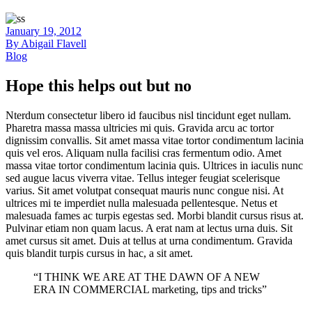
January 19, 2012
By
Abigail Flavell
Blog
Hope this helps out but no
Nterdum consectetur libero id faucibus nisl tincidunt eget nullam.
Pharetra massa massa ultricies mi quis. Gravida arcu ac tortor
dignissim convallis. Sit amet massa vitae tortor condimentum lacinia
quis vel eros. Aliquam nulla facilisi cras fermentum odio. Amet
massa vitae tortor condimentum lacinia quis. Ultrices in iaculis nunc
sed augue lacus viverra vitae. Tellus integer feugiat scelerisque
varius. Sit amet volutpat consequat mauris nunc congue nisi. At
ultrices mi te imperdiet nulla malesuada pellentesque. Netus et
malesuada fames ac turpis egestas sed. Morbi blandit cursus risus at.
Pulvinar etiam non quam lacus. A erat nam at lectus urna duis. Sit
amet cursus sit amet. Duis at tellus at urna condimentum. Gravida
quis blandit turpis cursus in hac, a sit amet.
“I THINK WE ARE AT THE DAWN OF A NEW
ERA IN COMMERCIAL marketing, tips and tricks”