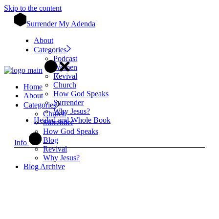
Skip to the content
Surrender My Adenda
About
Categories
Podcast
Women
Revival
Church
Home
How God Speaks
About
Surrender
Categories
Why Jesus?
Church
Healed and Whole Book
Surrender
How God Speaks
Blog
Info
Revival
Why Jesus?
Blog Archive