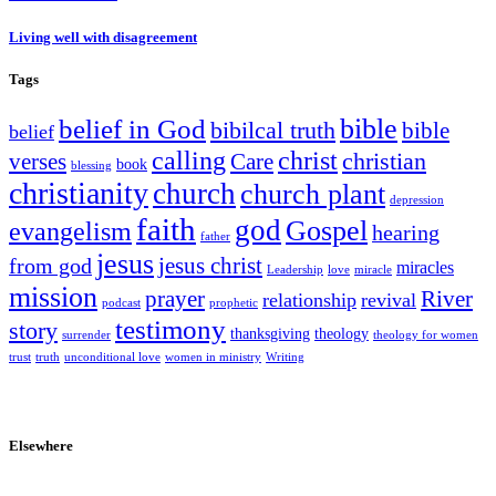
Living well with disagreement
Tags
bible
belief in God
bibilcal truth
bible
belief
calling
christ
christian
verses
Care
book
blessing
christianity
church
church plant
depression
faith
god
Gospel
evangelism
hearing
father
jesus
jesus christ
from god
miracles
Leadership
love
miracle
mission
prayer
River
relationship
revival
podcast
prophetic
testimony
story
thanksgiving
theology
surrender
theology for women
trust
truth
unconditional love
women in ministry
Writing
Elsewhere